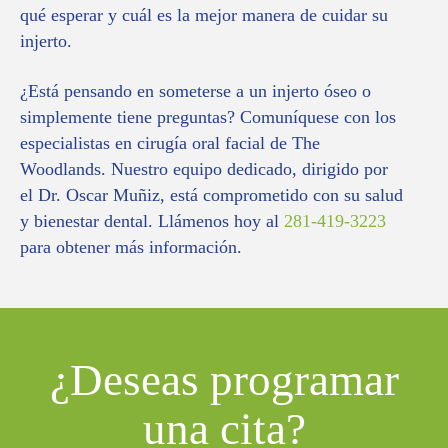
qué esperar y cuál es la mejor manera de cuidar su
injerto.
¿Está pensando en someterse a un injerto óseo o
simplemente tiene preguntas? Comuníquese con los
especialistas en cirugía oral facial de The
Woodlands. Nuestro equipo dedicado, dirigido por
el Dr. Oscar Muñiz, está comprometido con su salud
y bienestar dental. Llámenos hoy al
281-419-3223
para obtener más información.
¿Deseas programar
una cita?